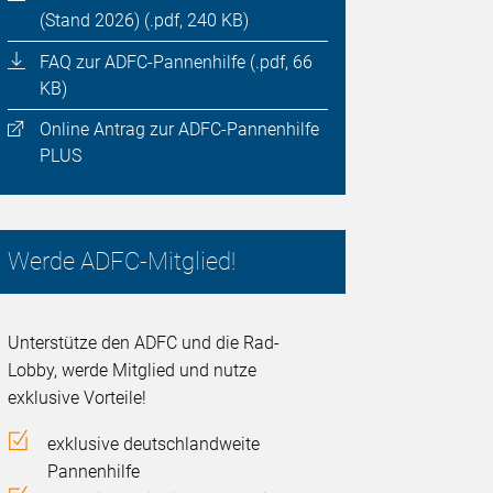
(Stand 2026) (.pdf, 240 KB)
FAQ zur ADFC-Pannenhilfe (.pdf, 66
KB)
Online Antrag zur ADFC-Pannenhilfe
PLUS
Werde ADFC-Mitglied!
Unterstütze den ADFC und die Rad-
Lobby, werde Mitglied und nutze
exklusive Vorteile!
exklusive deutschlandweite
Pannenhilfe