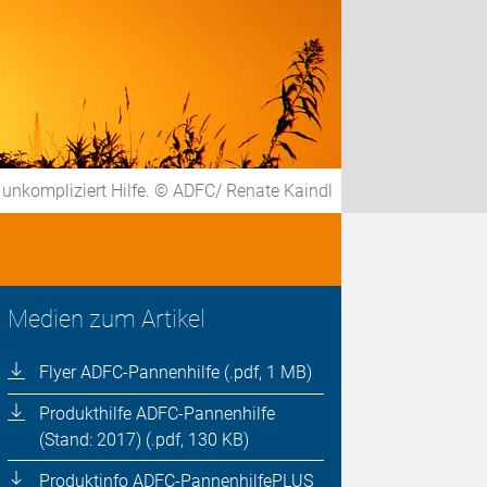
 unkompliziert Hilfe. © ADFC/ Renate Kaindl
Medien zum Artikel
Flyer ADFC-Pannenhilfe (.pdf, 1 MB)
Produkthilfe ADFC-Pannenhilfe
(Stand: 2017) (.pdf, 130 KB)
Produktinfo ADFC-PannenhilfePLUS