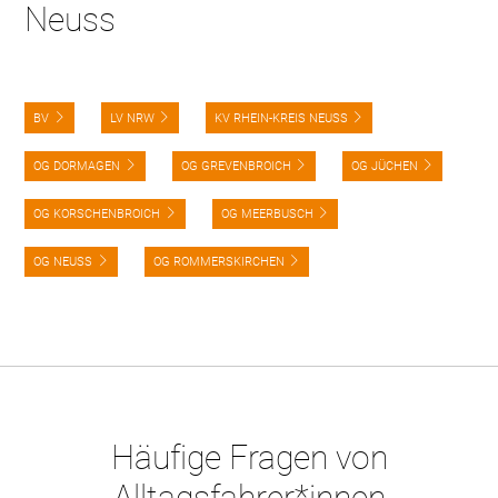
Neuss
BV
LV NRW
KV RHEIN-KREIS NEUSS
OG DORMAGEN
OG GREVENBROICH
OG JÜCHEN
OG KORSCHENBROICH
OG MEERBUSCH
OG NEUSS
OG ROMMERSKIRCHEN
Häufige Fragen von
Alltagsfahrer*innen