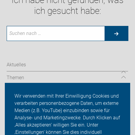
ich gesucht habe:
Aktuelles
Themen
Ortsgruppen/ Verbände
Wir verwenden mit Ihrer Einwilligung Cookies und
verarbeiten personenbezogene Daten, um externe
ADFC Kaarst
Medien (z.B. YouTube) einzubinden sowie für
Analyse- und Marketingzwecke. Durch Klicken auf
Sei dabei
‚Alles akzeptieren‘ willigen Sie ein. Unter
Presse
‚Einstellungen‘ können Sie dies individuell