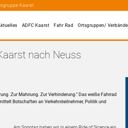
tsgruppe Kaarst
ktuelles
ADFC Kaarst
Fahr Rad
Ortsgruppen/ Verbände
 Kaarst nach Neuss
rung. Zur Mahnung. Zur Verhinderung." Das weiße Fahrrad
ttelt Botschaften an Verkehrsteilnehmer, Politik und
Am Sonntag haben wir in einem Ride of Sicence ein