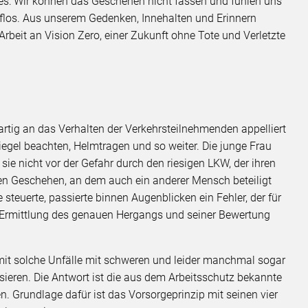
t es: Wir können das Geschehen nicht fassen und fühlen uns
hilflos. Aus unserem Gedenken, Innehalten und Erinnern
Arbeit an Vision Zero, einer Zukunft ohne Tote und Verletzte
artig an das Verhalten der Verkehrsteilnehmenden appelliert
piegel beachten, Helmtragen und so weiter. Die junge Frau
 sie nicht vor der Gefahr durch den riesigen LKW, der ihren
n Geschehen, an dem auch ein anderer Mensch beteiligt
e steuerte, passierte binnen Augenblicken ein Fehler, der für
ie Ermittlung des genauen Hergangs und seiner Bewertung
mit solche Unfälle mit schweren und leider manchmal sogar
sieren. Die Antwort ist die aus dem Arbeitsschutz bekannte
n. Grundlage dafür ist das Vorsorgeprinzip mit seinen vier