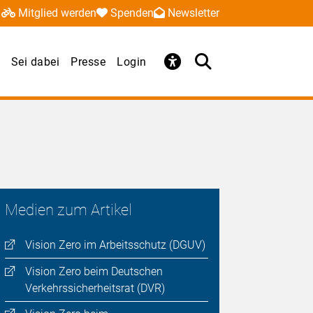
Mitglied werden
Spenden
Newsletter
Sei dabei
Presse
Login
Medien zum Artikel
Vision Zero im Arbeitsschutz (DGUV)
Vision Zero beim Deutschen
Verkehrssicherheitsrat (DVR)